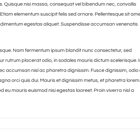
us. Quisque nisi massa, consequat vel bibendum nec, convallis
 Etiam elementum suscipit felis sed ornare. Pellentesque sit am
 condimentum egestas aliquet. Suspendisse accumsan venenatis
tesque. Nam fermentum ipsum blandit nunc consectetur, sed
tur rutrum placerat odio, in sodales mauris dictum scelerisque. 
onec accumsan nisl ac pharetra dignissim. Fusce dignissim, odio
agna orci quis dui. Mauris et dignissim metus, et pharetra lorem
ed eu mauris euismod nisi egestas laoreet. Proin viverra nisl a