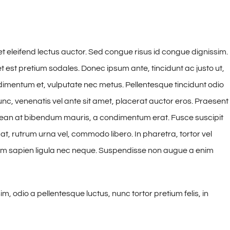
et eleifend lectus auctor. Sed congue risus id congue dignissim.
est pretium sodales. Donec ipsum ante, tincidunt ac justo ut,
imentum et, vulputate nec metus. Pellentesque tincidunt odio
nunc, venenatis vel ante sit amet, placerat auctor eros. Praesent
Aenean at bibendum mauris, a condimentum erat. Fusce suscipit
t, rutrum urna vel, commodo libero. In pharetra, tortor vel
ium sapien ligula nec neque. Suspendisse non augue a enim
 odio a pellentesque luctus, nunc tortor pretium felis, in