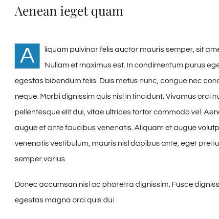
Aenean ieget quam
A
liquam pulvinar felis auctor mauris semper, sit am
Nullam et maximus est. In condimentum purus eget 
egestas bibendum felis. Duis metus nunc, congue nec cond
neque. Morbi dignissim quis nisl in tincidunt. Vivamus orci 
pellentesque elit dui, vitae ultrices tortor commodo vel. 
augue et ante faucibus venenatis. Aliquam et augue volutpa
venenatis vestibulum, mauris nisl dapibus ante, eget pret
semper varius.
Donec accumsan nisl ac pharetra dignissim. Fusce dignissim,
egestas magna orci quis dui