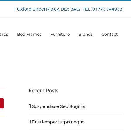
1 Oxford Street Ripley, DE5 3AG | TEL: 01773 744933
ards
Bed Frames
Furniture
Brands
Contact
Recent Posts
Suspendisse Sed Sagittis
Duis tempor turpis neque