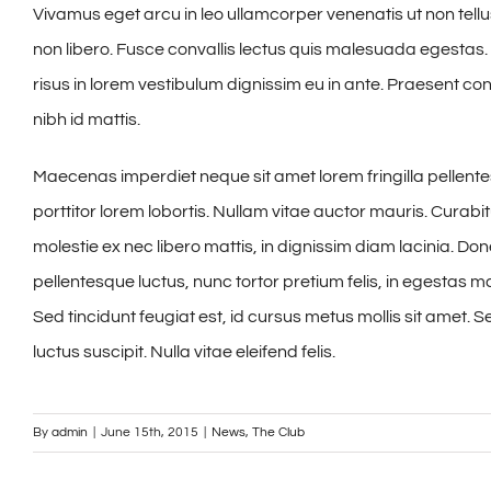
Vivamus eget arcu in leo ullamcorper venenatis ut non tell
non libero. Fusce convallis lectus quis malesuada egestas.
risus in lorem vestibulum dignissim eu in ante. Praesent
nibh id mattis.
Maecenas imperdiet neque sit amet lorem fringilla pellen
porttitor lorem lobortis. Nullam vitae auctor mauris. Curabi
molestie ex nec libero mattis, in dignissim diam lacinia. D
pellentesque luctus, nunc tortor pretium felis, in egestas m
Sed tincidunt feugiat est, id cursus metus mollis sit amet. S
luctus suscipit. Nulla vitae eleifend felis.
By
admin
|
June 15th, 2015
|
News
,
The Club